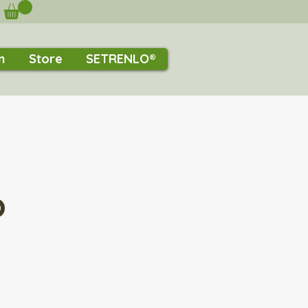
n
Store
SETRENLO®
o