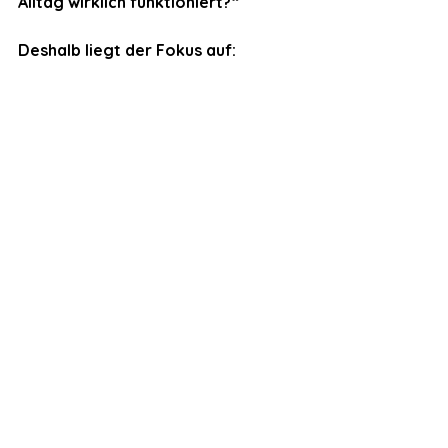
Alltag wirklich funktioniert?“
Deshalb liegt der Fokus auf:
- aktiver Geruchslösung
- reduziertem Handling
- möglichst natürlicher Nutzung
Mit dem Ziel, dass man irgendwann 
gar nicht mehr darüber nachdenkt.
Wie du die passende Lösung für 
dich findest
Wenn du dich gerade mit 
Trenntoiletten beschäftigst, stellt 
sich früher oder später die nächste 