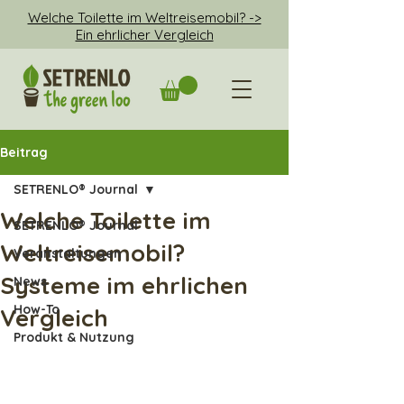
Welche Toilette im Weltreisemobil? ->
Ein ehrlicher Vergleich
Beitrag
SETRENLO® Journal
Welche Toilette im
SETRENLO® Journal
Weltreisemobil?
Veranstaltungen
Systeme im ehrlichen
News
How-To
Vergleich
Produkt & Nutzung