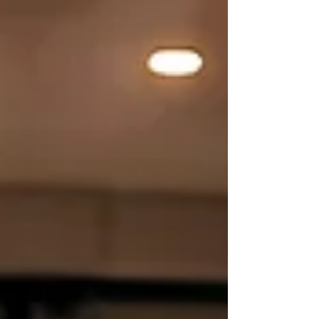
Luftführung, Aktivkohle,
Geräuschentwicklung und die richtige
Abdeckung gemeinsam entscheiden, ob ein
Entlüftungssystem im Alltag wirklich
funktioniert.