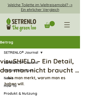
Welche Toilette im Weltreisemobil? ->
Ein ehrlicher Vergleich
Beitrag
SETRENLO® Journal
visuSHIELD – Ein Detail,
SETRENLO® Journal
das man nicht braucht …
Veranstaltungen
… bis man merkt, warum man es 
News
haben will.
How-To
Produkt & Nutzung