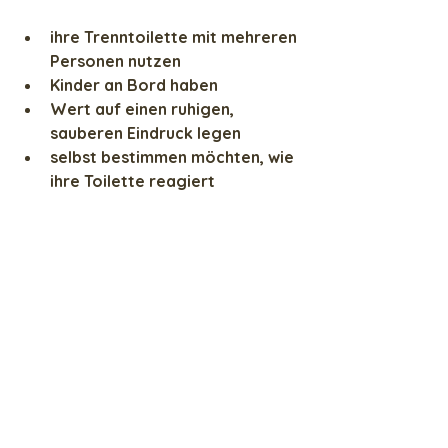
ihre Trenntoilette mit mehreren 
Personen nutzen
Kinder an Bord haben
Wert auf einen ruhigen, 
sauberen Eindruck legen
selbst bestimmen möchten, wie 
ihre Toilette reagiert
Wer mit einem offenen System kein 
Problem hat, braucht keinen 
Sichtverschluss.
Beides ist völlig legitim.
Ein kleines Detail mit großer 
Wirkung: Nur von SETRENLO - the 
green loo